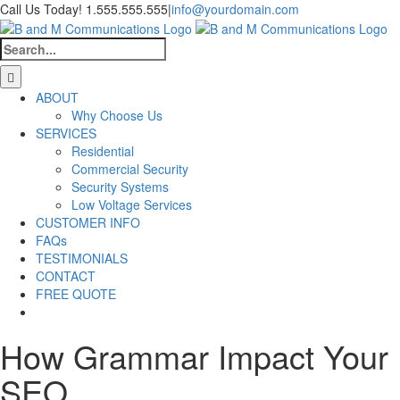
Skip
Call Us Today! 1.555.555.555
|
info@yourdomain.com
to
Facebook
X
YouTube
Instagram
content
Search
for:
ABOUT
Why Choose Us
SERVICES
Residential
Commercial Security
Security Systems
Low Voltage Services
CUSTOMER INFO
FAQs
TESTIMONIALS
CONTACT
FREE QUOTE
How Grammar Impact Your
SEO