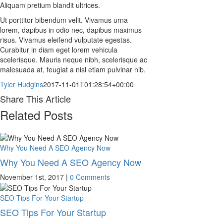
Aliquam pretium blandit ultrices.
Ut porttitor bibendum velit. Vivamus urna
lorem, dapibus in odio nec, dapibus maximus
risus. Vivamus eleifend vulputate egestas.
Curabitur in diam eget lorem vehicula
scelerisque. Mauris neque nibh, scelerisque ac
malesuada at, feugiat a nisl etiam pulvinar nib.
Tyler Hudgins
2017-11-01T01:28:54+00:00
Share This Article
Related Posts
Facebook
X
LinkedIn
WhatsApp
Tumblr
Pinterest
Vk
Email
Why You Need A SEO Agency Now
Why You Need A SEO Agency Now
November 1st, 2017
|
0 Comments
SEO Tips For Your Startup
SEO Tips For Your Startup